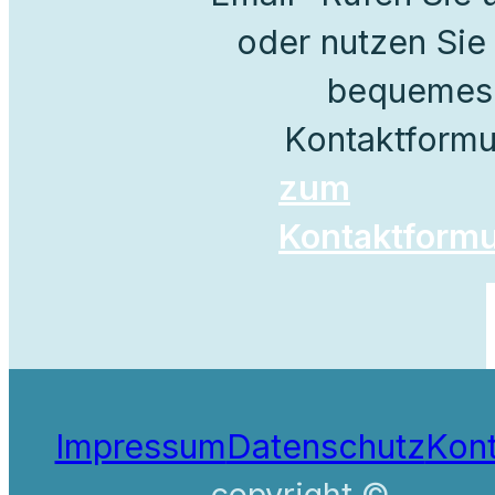
oder nutzen Sie
bequemes
Kontaktformu
zum
Kontaktformu
Impressum
Datenschutz
Kont
copyright ©