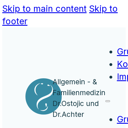
Skip to main content
Skip to
footer
Gr
Ko
Im
Allgemein - &
Familienmedizin
Dr.Ostojic und
Dr.Achter
Gr