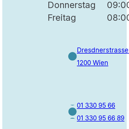
Donnerstag
09:00
Freitag
08:00
Dresdnerstrasse
1200 Wien
01 330 95 66
01 330 95 66 89